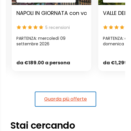
ascino eterno
NAPOLI IN GIORNATA con volo aereo – Napule 
VALLE DELLA
5
recensioni
PARTENZA: mercoledì 09
PARTENZA: da
settembre 2026
domenica 13 
da
€189.00
a persona
da
€1,299.
Guarda più offerte
Stai cercando