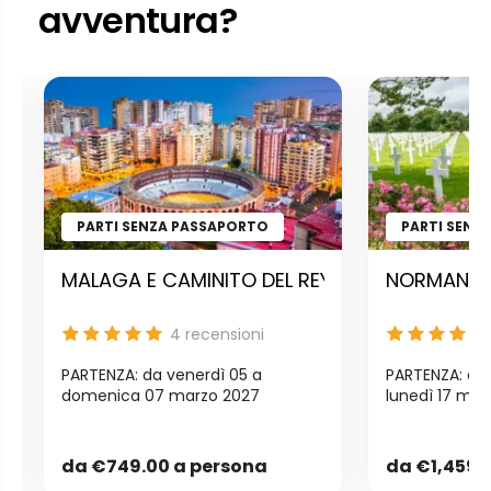
avventura?
PARTI SENZA PASSAPORTO
PARTI SENZ
talizia tra villaggi da fiaba
MALAGA E CAMINITO DEL REY – Panorami anda
NORMANDIA 
4
recensioni
PARTENZA: da venerdì 05 a
PARTENZA: da 
domenica 07 marzo 2027
lunedì 17 ma
da
€749.00
a persona
da
€1,459.