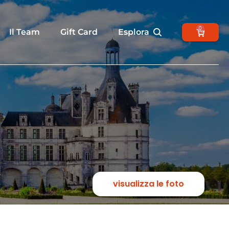
0
Il Team
Gift Card
Esplora
visualizza le foto