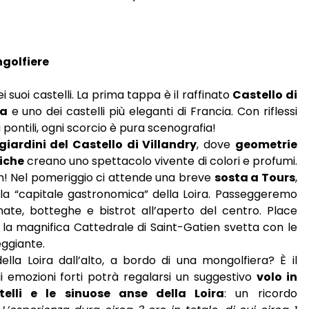
ngolfiere
 suoi castelli. La prima tappa è il raffinato
Castello di
ua
e uno dei castelli più eleganti di Francia. Con riflessi
 pontili, ogni scorcio è pura scenografia!
giardini del Castello di Villandry
, dove
geometrie
iche
creano uno spettacolo vivente di colori e profumi.
am! Nel pomeriggio ci attende una breve
sosta a Tours
,
 la “capitale gastronomica” della Loira. Passeggeremo
nimate, botteghe e bistrot all’aperto del centro. Place
 la magnifica Cattedrale di Saint-Gatien svetta con le
eggiante.
la Loira dall’alto, a bordo di una mongolfiera? È il
i emozioni forti potrà regalarsi un suggestivo
volo in
elli e le sinuose anse della Loira
: un ricordo