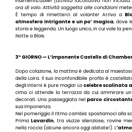
indimenticabile!
(attività facoltativa non inclusa.
ora di volo. Attività soggetta alle condizioni mete
È tempo di rimetterci al volante! Arrivo a
Bl
atmosfera intrigante e un po’ magica
, dove l
storia e leggenda. Un luogo unico, in cui vale la pe
Notte a Blois.
3° GIORNO — L’imponente Castello di Chambord
Dopo colazione, la mattina è dedicata al maesto
della Loira. Il suo inconfondibile profilo è costellat
degli interni è pure magia! La
celebre scalinata a
cima ci attende la terrazza da cui ammirare un 
decorati. Una passeggiata nel
parco circostant
sua imponenza.
Nel pomeriggio il ritmo cambia: spostiamoci alla s
Prima
Lavardin
, tra viuzze silenziose, rovine m
nella roccia (alcune ancora oggi abitate!). L
’atmo