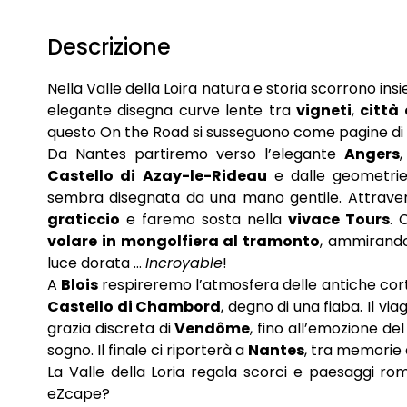
Descrizione
Nella Valle della Loira natura e storia scorrono in
elegante disegna curve lente tra
vigneti
,
città
questo On the Road si susseguono come pagine di
Da Nantes partiremo verso l’elegante
Angers
Castello di Azay-le-Rideau
e dalle geometrie
sembra disegnata da una mano gentile. Attrav
graticcio
e faremo sosta nella
vivace Tours
. 
volare in mongolfiera al tramonto
, ammirando 
luce dorata …
Incroyable
!
A
Blois
respireremo l’atmosfera delle antiche cort
Castello di Chambord
, degno di una fiaba. Il vi
grazia discreta di
Vendôme
, fino all’emozione de
sogno. Il finale ci riporterà a
Nantes
, tra memorie 
La Valle della Loria regala scorci e paesaggi rom
eZcape?