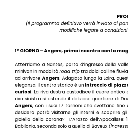
PRO
(Il programma definitivo verrà inviato ai pa
modifiche legate a condizion
1° GIORNO – Angers, primo incontro con la mag
Atterriamo a Nantes, porta d’ingresso della Valle
minivan in modalità
road trip
tra dolci colline fluv
ad arrivare
Angers
. Adagiata lungo la Loira, que
eleganza. Il centro storico è un
intreccio di piazz
curiosi
. La riva destra custodisce il cuore antico 
riva sinistra si estende il delizioso quartiere di
Angers
, con i suoi 17 torrioni che svettano fin
desidera potrà visitarne gli interni e scoprire gli
gioiello della corona? L’Arazzo dell’Apocalisse:
Babilonia, seconda solo a quello di Bayeux
(ingress