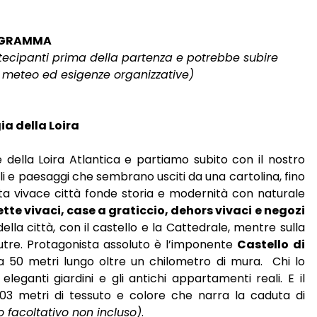
GRAMMA
rtecipanti prima della partenza e potrebbe subire
i meteo ed esigenze organizzative)
ia della Loira
 della Loira Atlantica e partiamo subito con il nostro
iali e paesaggi che sembrano usciti da una cartolina, fino
sta vivace città fonde storia e modernità con naturale
ette vivaci, case a graticcio, dehors vivaci e negozi
della città, con il castello e la Cattedrale, mentre sulla
 Doutre. Protagonista assoluto è l’imponente
Castello di
o a 50 metri lungo oltre un chilometro di mura. Chi lo
 eleganti giardini e gli antichi appartamenti reali. E il
 103 metri di tessuto e colore che narra la caduta di
o facoltativo non incluso)
.