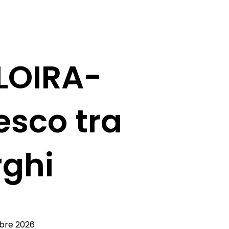
 LOIRA-
esco tra
rghi
bre 2026