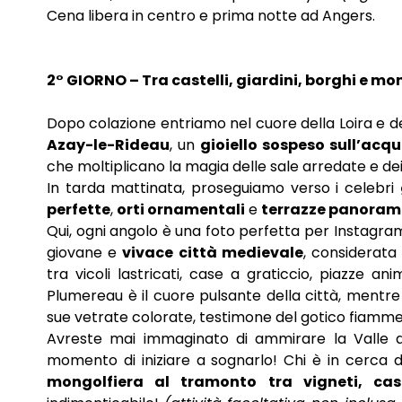
Cena libera in centro e prima notte ad Angers.
2° GIORNO – Tra castelli, giardini, borghi e mo
Dopo colazione entriamo nel cuore della Loira e dei
Azay-le-Rideau
, un
gioiello sospeso sull’acq
che moltiplicano la magia delle sale arredate e dei
In tarda mattinata, proseguiamo verso i celebri
perfette
,
orti ornamentali
e
terrazze panoram
Qui, ogni angolo è una foto perfetta per Instagr
giovane e
vivace città medievale
, considerata
tra vicoli lastricati, case a graticcio, piazze a
Plumereau è il cuore pulsante della città, mentre
sue vetrate colorate, testimone del gotico fiamm
Avreste mai immaginato di ammirare la Valle del
momento di iniziare a sognarlo! Chi è in cerca d
mongolfiera al tramonto tra vigneti, cast