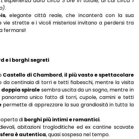
 L’esperienza dura circa 3 ore in totale, di cui circa 1
o)
.
ois
, elegante città reale, che incanterà con la sua
e vie strette e i vicoli misteriosi invitano a perdersi tra
na fermarsi!
 e i borghi segreti
so
Castello di Chambord
,
il più vasto e spettacolare
o da centinaia di torri e tetti fiabeschi, mentre la visita
 doppia spirale
sembra uscita da un sogno, mentre in
panorama unico fatto di torri, cupole, camini e tetti
e
permette di apprezzare la sua grandiosità in tutta la
coperta di
borghi più intimi e romantici
.
edievali, abitazioni trogloditiche ed ex cantine scavate
sfera è autentica
, quasi sospesa nel tempo.