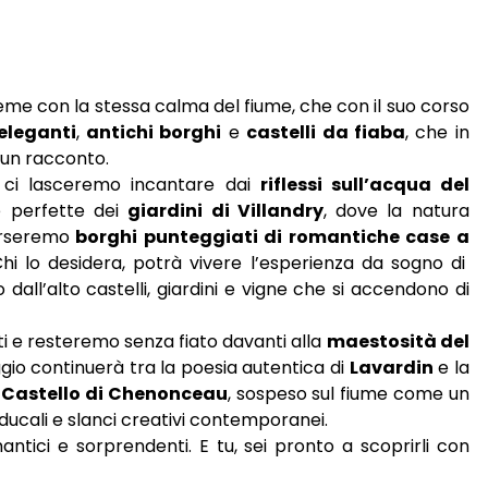
sieme con la stessa calma del fiume, che con il suo corso
 eleganti
,
antichi borghi
e
castelli da fiaba
, che in
 un racconto.
, ci lasceremo incantare dai
riflessi sull’acqua del
 perfette dei
giardini di Villandry
, dove la natura
erseremo
borghi punteggiati di romantiche case a
Chi lo desidera, potrà vivere l’esperienza da sogno di
dall’alto castelli, giardini e vigne che si accendono di
i e resteremo senza fiato davanti alla
maestosità del
aggio continuerà tra la poesia autentica di
Lavardin
e la
l
Castello di Chenonceau
, sospeso sul fiume come un
ducali e slanci creativi contemporanei.
antici e sorprendenti. E tu, sei pronto a scoprirli con