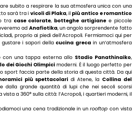
ziare subito a respirare la sua atmosfera unica con una
tto sarà tra i
vicoli di Plaka
, il
più antico e romantico
to tra
case colorate
,
botteghe artigiane
e piccole
troveremo ad
Anafiotika
, un angolo sorprendente fatto
cladi, proprio ai piedi dell’Acropoli. Fermiamoci qui per
a gustare i sapori della
cucina greca
in un’atmosfera
ue con una tappa esterna allo
Stadio Panathinaiko
,
o dei Giochi Olimpici
moderni. È il luogo perfetto per
 sport faccia parte della storia di questa città. Da qui
noramici più spettacolari
di Atene, la
Collina
del
e dalla grande quantità di lupi che nei secoli scorsi
ista a 360° sulla città: l’Acropoli, i quartieri moderni, il
odiamoci una cena tradizionale in un
rooftop
con vista