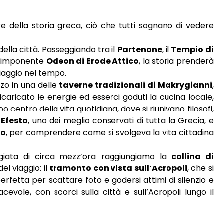
 della storia greca, ciò che tutti sognano di vedere
della città. Passeggiando tra il
Partenone
, il
Tempio di
l’imponente
Odeon di Erode Attico
, la storia prenderà
viaggio nel tempo.
zo in una delle
taverne tradizionali di Makrygianni
,
icaricato le energie ed esserci goduti la cucina locale,
o centro della vita quotidiana, dove si riunivano filosofi,
 Efesto
, uno dei meglio conservati di tutta la Grecia, e
lo
, per comprendere come si svolgeva la vita cittadina
ggiata di circa mezz’ora raggiungiamo la
collina di
l viaggio: il
tramonto con vista sull’Acropoli
, che si
erfetta per scattare foto e godersi attimi di silenzio e
acevole, con scorci sulla città e sull’Acropoli lungo il