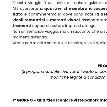
Questo viaggio è un invito a lasciarsi guidare da
Attraverseremo
quartieri che sembrano sospes
fiato
e cammineremo là dove sono nate
la de
vicoli romantici
e
mercati vivaci
, assaporere
tramonti
capaci di restare impressi a lungo.
Non un semplice viaggio, ma un racconto che si sv
momenti autentici.
Atene non si visita soltanto: si ascolta, si vive e, alla
PRO
(Il programma definitivo verrà inviato ai pa
modifiche legate a condizion
1° GIORNO – Quartieri iconici e viste panorami