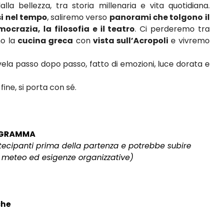
lla bellezza, tra storia millenaria e vita quotidiana.
i nel tempo
, saliremo verso
panorami che tolgono il
mocrazia, la filosofia e il teatro
. Ci perderemo tra
mo la
cucina greca
con
vista sull’Acropoli
e vivremo
ela passo dopo passo, fatto di emozioni, luce dorata e
 fine, si porta con sé.
GRAMMA
rtecipanti prima della partenza e potrebbe subire
i meteo ed esigenze organizzative)
che