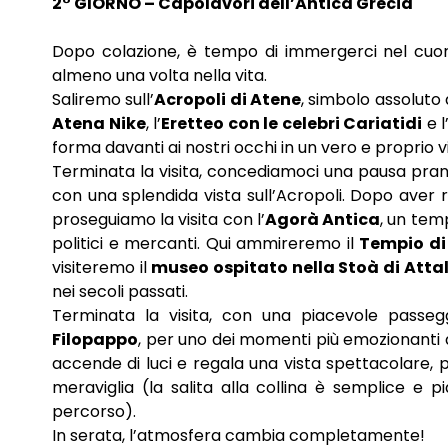
2° GIORNO – Capolavori dell’Antica Grecia
Dopo colazione, è tempo di immergerci nel cuore
almeno una volta nella vita.
Saliremo sull’
Acropoli di Atene
, simbolo assoluto 
Atena Nike
, l’
Eretteo con le celebri Cariatidi
e 
forma davanti ai nostri occhi in un vero e proprio 
Terminata la visita, concediamoci una pausa pran
con una splendida vista sull’Acropoli. Dopo aver r
proseguiamo la visita con l’
Agorà Antica
, un temp
politici e mercanti. Qui ammireremo il
Tempio di
visiteremo il
museo ospitato nella Stoà di Atta
nei secoli passati.
Terminata la visita, con una piacevole passe
Filopappo
, per uno dei momenti più emozionanti de
accende di luci e regala una vista spettacolare, p
meraviglia (la salita alla collina è semplice e pi
percorso).
In serata, l’atmosfera cambia completamente!