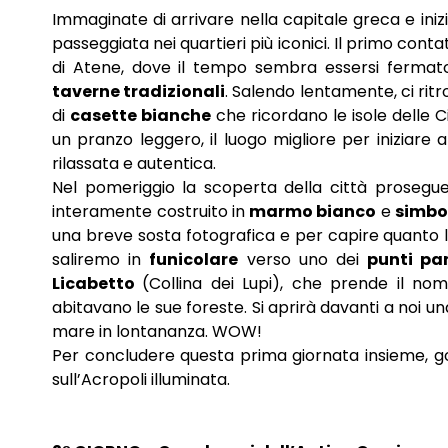
Immaginate di arrivare nella capitale greca e ini
passeggiata nei quartieri più iconici. Il primo conta
di Atene, dove il tempo sembra essersi ferma
taverne tradizionali
. Salendo lentamente, ci ri
di
casette bianche
che ricordano le isole delle Ci
un pranzo leggero, il luogo migliore per iniziare 
rilassata e autentica.
Nel pomeriggio la scoperta della città proseg
interamente costruito in
marmo bianco
e
simbol
una breve sosta fotografica e per capire quanto lo
saliremo in
funicolare
verso uno dei
punti pa
Licabetto
(Collina dei Lupi), che prende il nom
abitavano le sue foreste. Si aprirà davanti a noi una v
mare in lontananza. WOW!
Per concludere questa prima giornata insieme, g
sull’Acropoli illuminata.