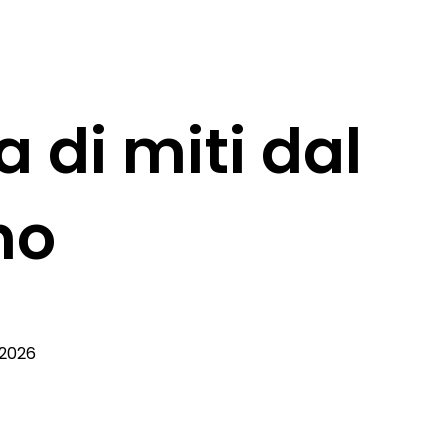
 di miti dal
no
 2026