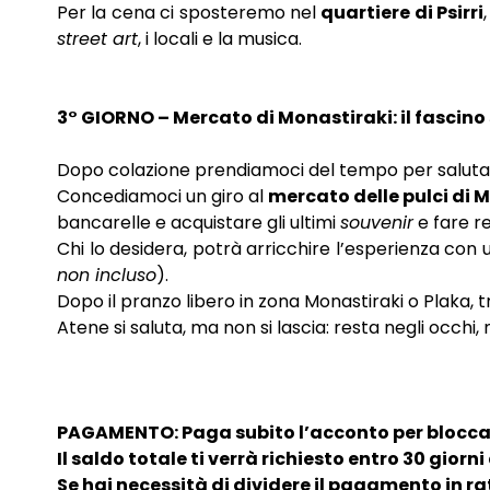
Per la cena ci sposteremo nel
quartiere di Psirri
street art
, i locali e la musica.
3° GIORNO – Mercato di Monastiraki: il fascino
Dopo colazione prendiamoci del tempo per salutare
Concediamoci un giro al
mercato delle pulci di 
bancarelle e acquistare gli ultimi
souvenir
e fare re
Chi lo desidera, potrà arricchire l’esperienza con u
non incluso
).
Dopo il pranzo libero in zona Monastiraki o Plaka, 
Atene si saluta, ma non si lascia: resta negli occhi
PAGAMENTO: Paga subito l’acconto per bloccare
Il saldo totale ti verrà richiesto entro 30 giorn
Se hai necessità di dividere il pagamento in r