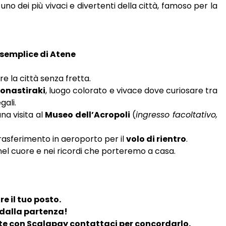
, uno dei più vivaci e divertenti della città, famoso per la
 semplice di Atene
 la città senza fretta.
Monastiraki
, luogo colorato e vivace dove curiosare tra
gali.
na visita al
Museo dell’Acropoli
(
ingresso facoltativo,
trasferimento in aeroporto per il
volo di rientro
.
, nel cuore e nei ricordi che porteremo a casa.
 il tuo posto.
i dalla partenza!
ate con Scalapay contattaci per concordarlo.