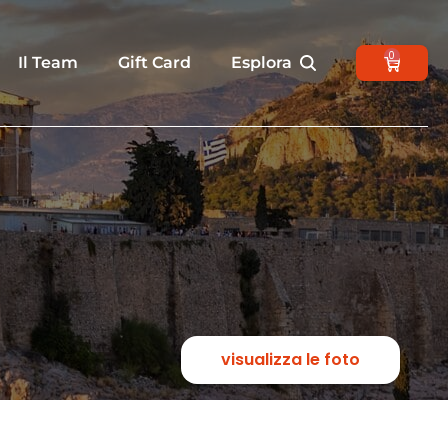
0
Il Team
Gift Card
Esplora
visualizza le foto