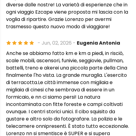
diverse dalle nostre! La varietà di esperienze che in
ogni viaggio Ezcape viene proposta mi lascia con la
voglia di ripartire. Grazie Lorenzo per avermi
trasmesso questo nuovo modo di viaggiare!
- Jun, 02, 2026 -
Eugenia Antonia
Anche se abbiamo fatto km e km a piedi, in risciò,
scale mobili, ascensori, funivie, seggiovie, pullman,
battelli, treno e akerei una piccola parte della Cina
finalmente l'ho vista. La grande muraglia. L'esercito
di terracotta.Le città immense con migliaia e
migliaia di cinesi che sembrava di essere in un
formicaio, e nn ci siamo persi! La natura
incontaminata con fitte foreste e campi coltivati
ovunque. I centri storici unici. Il cibo squisito da
gustare e altro solo da fotografare. La polizia e le
telecamere onnipresenti. È stato tutto eccezionale.
Lorenzo nn si smentisce è SUPER e si supera