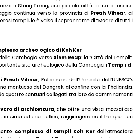
ranzo a Stung Treng, una piccola città piena di fascino
viaggio continua verso la provincia di
Preah Vihear
, al
osi templi, le è valso il soprannome di “Madre di tutti i
mplesso archeologico di Koh Ker
 della Cambogia verso
Siem Reap
: la “Città dei Templi”.
importante sito archeologico della Cambogia, i
Templi di
i Preah Vihear
, Patrimonio dell’Umanità dell’UNESCO,
ena montuosa del Dangrek, al confine con la Thailandia.
 da quattro santuari collegati tra loro da camminamenti
voro di architettura
, che offre una vista mozzafiato
to in cima ad una collina, raggiungeremo il tempio con
onente
complesso di templi Koh Ker
dall’atmosfera