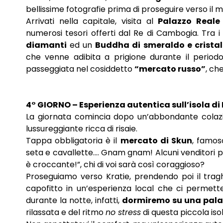
bellissime fotografie prima di proseguire verso il
Arrivati nella capitale, visita al
Palazzo Reale
numerosi tesori offerti dal Re di Cambogia. Tra i
diamanti
ed un
Buddha di smeraldo e cristal
che venne adibita a prigione durante il perio
passeggiata nel cosiddetto
“mercato russo”
, ch
4° GIORNO – Esperienza autentica sull’isola di
La giornata comincia dopo un’abbondante colaz
lussureggiante ricca di risaie.
Tappa obbligatoria è il
mercato di Skun
, famos
seta e cavallette…. Gnam gnam! Alcuni venditori p
è croccante!”, chi di voi sarà così coraggioso?
Proseguiamo verso Kratie, prendendo poi il tragh
capofitto in un’esperienza local che ci permetterà
durante la notte, infatti,
dormiremo su una palaf
rilassata e del ritmo
no stress
di questa piccola is