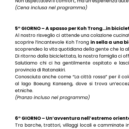
Non aspettatevi il comfort, ma un’esperienza auten
(Cena inclusa nel programma)
5° GIORNO – A spasso per Koh Trong…in bicicle
Al nostro risveglio ci attende una colazione cucinat
scoprire l’incantevole Koh Trong
in sella a una b
scoprendeo la vita quotidiana della gente che la ab
Di ritorno dalla biciclettata, la nostra famiglia ci of
Salutiamo chi ci ha gentilmente ospitato e las
provincia di Ratanakiri.
Conosciuta anche come “La città rossa” per il colo
al lago Boeung Kanseng, dove si trova un’eccez
etniche.
(Pranzo incluso nel programma)
6° GIORNO – Un’avventura nell’estremo orient
Tra barche, trattori, villaggi locali e camminate i