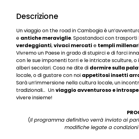
Descrizione
Un viaggio on the road in Cambogia è un’avventur
e
antiche meraviglie
. Spostandoci con trasporti
verdeggianti
,
vivaci mercati
e
templi millenar
Vivremo un Paese in grado di stupirci e di farci in
con le sue imponenti torri e le intricate sculture, o
alberi secolari. Cosa ne dite di
dormire sulla pala
locale, o di gustare con noi
appetitosi insetti arro
Sarà un’immersione nella cultura locale, un incont
tradizionali… Un
viaggio avventuroso e introspe
vivere insieme!
PRO
(
Il programma definitivo verrà inviato ai pa
modifiche legate a condizion