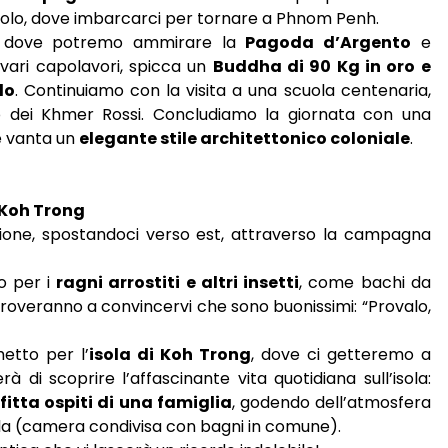
 molo, dove imbarcarci per tornare a Phnom Penh.
dove potremo ammirare la
Pagoda d’Argento
e
 vari capolavori, spicca un
Buddha di 90 Kg in oro e
lo
. Continuiamo con la visita a una scuola centenaria,
do dei Khmer Rossi. Concludiamo la giornata con una
e vanta un
elegante stile architettonico coloniale
.
 Koh Trong
ione, spostandoci verso est, attraverso la campagna
o per i
ragni arrostiti
e altri insetti
, come bachi da
roveranno a convincervi che sono buonissimi: “Provalo,
etto per l’
isola di Koh Trong
, dove ci getteremo a
 di scoprire l’affascinante vita quotidiana sull’isola:
itta ospiti di una famiglia
, godendo dell’atmosfera
ola (camera condivisa con bagni in comune).