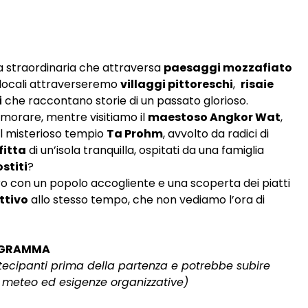
a straordinaria che attraversa
paesaggi mozzafiato
 locali attraverseremo
villaggi pittoreschi
,
risaie
i
che raccontano storie di un passato glorioso.
namorare, mentre visitiamo il
maestoso Angkor Wat
,
 il misterioso tempio
Ta Prohm
, avvolto da radici di
fitta
di un’isola tranquilla, ospitati da una famiglia
stiti
?
ro con un popolo accogliente e una scoperta dei piatti
ttivo
allo stesso tempo, che non vediamo l’ora di
GRAMMA
rtecipanti prima della partenza e potrebbe subire
i meteo ed esigenze organizzative)