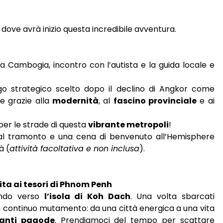
ove avrà inizio questa incredibile avventura.
lla Cambogia, incontro con l’autista e la guida locale e
go strategico scelto dopo il declino di Angkor come
che grazie alla
modernità
, al
fascino provinciale
e ai
 per le strade di questa
vibrante metropoli
!
vo al tramonto e una cena di benvenuto all’Hemisphere
à (
attività facoltativa e non inclusa
).
ita ai tesori di Phnom Penh
tando verso
l’isola di Koh Dach
. Una volta sbarcati
 in continuo mutamento: da una città energica a una vita
nanti pagode
. Prendiamoci del tempo per scattare