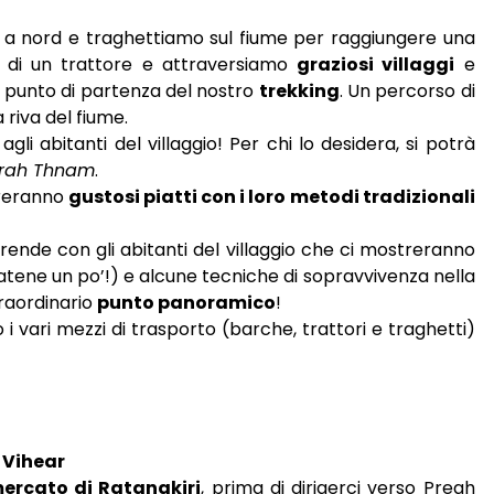
o a nord e traghettiamo sul fiume per raggiungere una
do di un trattore e attraversiamo
graziosi villaggi
e
al punto di partenza del nostro
trekking
. Un percorso di
a riva del fiume.
gli abitanti del villaggio! Per chi lo desidera, si potrà
rah Thnam
.
areranno
gustosi piatti con i loro metodi tradizionali
iprende con gli abitanti del villaggio che ci mostreranno
atene un po’!) e alcune tecniche di sopravvivenza nella
traordinario
punto panoramico
!
 i vari mezzi di trasporto (barche, trattori e traghetti)
 Vihear
ercato di Ratanakiri
, prima di dirigerci verso Preah