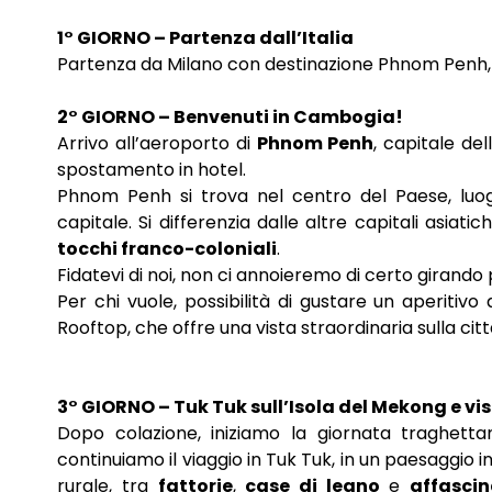
1° GIORNO – Partenza dall’Italia
Partenza da Milano con destinazione Phnom Penh, d
2° GIORNO – Benvenuti in Cambogia!
Arrivo all’aeroporto di
Phnom Penh
, capitale de
spostamento in hotel.
Phnom Penh si trova nel centro del Paese, luo
capitale. Si differenzia dalle altre capitali asiati
tocchi franco-coloniali
.
Fidatevi di noi, non ci annoieremo di certo girando
Per chi vuole, possibilità di gustare un aperiti
Rooftop, che offre una vista straordinaria sulla citt
3° GIORNO – Tuk Tuk sull’Isola del Mekong e vis
Dopo colazione, iniziamo la giornata traghet
continuiamo il viaggio in Tuk Tuk, in un paesaggio
rurale, tra
fattorie
,
case di legno
e
affasci