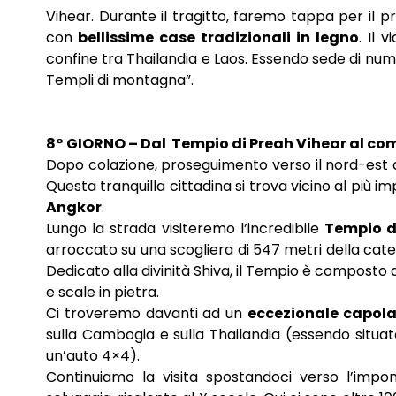
Vihear. Durante il tragitto, faremo tappa per il p
con
bellissime case tradizionali in legno
. Il 
confine tra Thailandia e Laos. Essendo sede di numer
Templi di montagna”.
8° GIORNO – Dal Tempio di Preah Vihear al co
Dopo colazione, proseguimento verso il nord-est
Questa tranquilla cittadina si trova vicino al più 
Angkor
.
Lungo la strada visiteremo l’incredibile
Tempio d
arroccato su una scogliera di 547 metri della cat
Dedicato alla divinità Shiva, il Tempio è composto
e scale in pietra.
Ci troveremo davanti ad un
eccezionale capola
sulla Cambogia e sulla Thailandia (essendo situa
un’auto 4×4).
Continuiamo la visita spostandoci verso l’imp