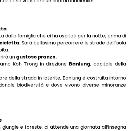
tica che vi lascerà un ricordo indelebile!
tta
a dalla famiglia che ci ha ospitati per la notte, prima di
icicletta
. Sarà bellissimo percorrere le strade dell’isola
ita.
frirà un
gustoso pranzo.
ciamo Koh Trong in direzione
Banlung
, capitale della
re della strada in laterite, Banlung è costruita intorno
ionale biodiversità e dove vivono diverse minoranze
e
n giungle e foreste, ci attende una giornata all’insegna