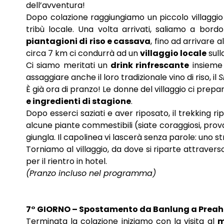
dell’avventura!
Dopo colazione raggiungiamo un piccolo villaggi
tribù locale. Una volta arrivati, saliamo a bor
piantagioni di riso e cassava
, fino ad arrivare 
circa 7 km ci condurrà ad un
villaggio locale
sull
Ci siamo meritati un
drink rinfrescante
insieme a
assaggiare anche il loro tradizionale vino di riso, il
S
È già ora di pranzo! Le donne del villaggio ci prep
e ingredienti di stagione
.
Dopo esserci saziati e aver riposato, il trekking r
alcune piante commestibili (siate coraggiosi, prov
giungla. Il capolinea vi lascerà senza parole: uno s
Torniamo al villaggio, da dove si riparte attraverso
per il rientro in hotel.
(Pranzo incluso nel programma)
7° GIORNO – Spostamento da Banlung a Preah
Terminata la colazione iniziamo con la visita al
m