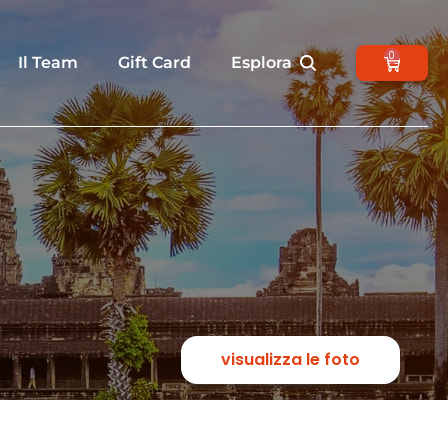
0
Il Team
Gift Card
Esplora
visualizza le foto