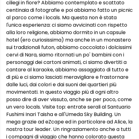
ciliegi in fiore? Abbiamo contemplato e scattato
centinaia di fotografie e poi abbiamo fatto un picnic
al parco come i locals. Ma questa non è stata
l'unica esperienza: ci siamo avvicinati con rispetto
alla loro religione, abbiamo dormito in un capsule
hotel (ero curiosissima) ma anche in un monastero
sui tradizionali futon, abbiamo coccolato i dolcissimi
cervi di Nara, siamo ritornati un po' bambini con i
personaggi dei cartoni animati, ci siamo divertiti a
cantare al karaoke, abbiamo assaggiato di tutto e
di più e ci siamo lasciati meravigliare e frastornare
dalle luci, dai colori e dai suoni dei quartieri più
movimentati. In questo viaggio più di ogni altro
posso dire di aver vissuto, anche se per poco, come
un vero locals. Visite top: entrate serali al Santuario
Fushimi Inari Taisha e all'Umeda Sky Building. Un
mega grazie ad eZcape ed in particolare ad Alice, la
nostra tour leader. Un ringraziamento anche a tutti
i compagni di viaggio che hanno colorato questa